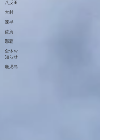
八反田
大村
諫早
佐賀
那覇
全体お
知らせ
鹿児島