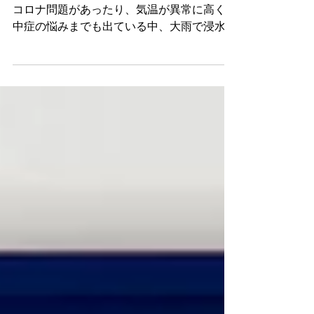
こんにちは！AS諫早です。 令和になって、
コロナ問題があったり、気温が異常に高く熱
中症の悩みまでも出ている中、大雨で浸水や
土砂崩れがあったり…雷雨があったり…。今
まさに台風も９号も発生していて、世の中が
ザワザワと落ちつかない様子です。天候まで
もこんなにも大荒れな日本列島です...