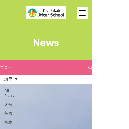
News
ブログ
諫早
All
Posts
大分
萩原
熊本