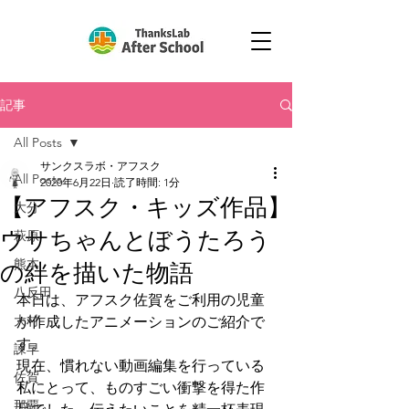
記事
All Posts
サンクスラボ・アフスク
All Posts
2020年6月22日
読了時間: 1分
【アフスク・キッズ作品】
大分
ウサちゃんとぼうたろう
萩原
熊本
の絆を描いた物語
八反田
本日は、アフスク佐賀をご利用の児童
大村
が作成したアニメーションのご紹介で
す。
諫早
現在、慣れない動画編集を行っている
佐賀
私にとって、ものすごい衝撃を得た作
那覇