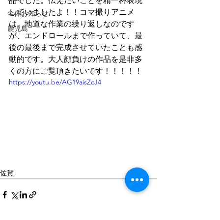
品でした。伝えたいことを精一杯表現
していましたよ！！コマ撮りアニメ
全体お知らせ
は、地道な作業の繰り返しなのです
鹿児島
が、エンドロールまで作っていて、最
後の最後まで完成させていたことも感
動的です。大人顔負けの作品を是非多
くの方にご覧頂きたいです！！！！！
https://youtu.be/AG19aisZcJ4
佐賀