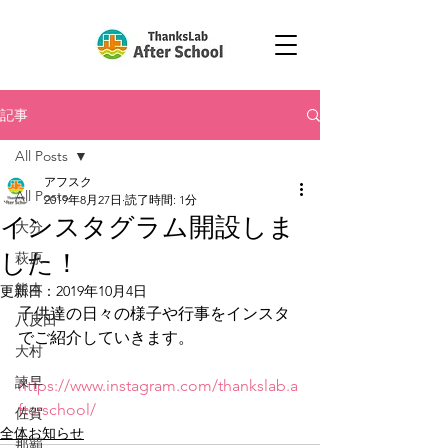
記事
All Posts
アフスク
All Posts
2019年8月27日
読了時間: 1分
インスタグラム開設しま
大分
した！
萩原
熊本
更新日：
2019年10月4日
子供達の日々の様子や行事をインスタ
八反田
でご紹介していきます。
大村
諫早
https://www.instagram.com/thankslab.a
fterschool/
佐賀
全体お知らせ
那覇